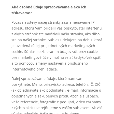
Aké osobné údaje spracovávame a ako ich
získavame?
Počas návštevy našej stránky zaznamenávame IP
adresu, ktorú Vám pridelil Vás poskytovateľ intertenu,
z akých stránok ste navštívili našu stránku, ako dlho
ste na našej stránke. Súhlas udeľujete na dobu, ktorá
je uvedená ďalej pri jednotlivých marketingových
cookie. Súhlas so zbieraním údajov súborov cookie
pre marketingové účely možno vziať kedykoľvek späť,
a to pomocou zmeny nastavenia príslušného
internetového prehliadača.
Ďalej spracovávame údaje, ktoré nám sami
poskytnete: Meno, priezvisko, adresa, telefón, IČ, DIČ
(ak objednávate ako podnikateľ), e-mail, informácie o
objednaných a zakúpených produktoch a službách.
Vaše referencie, fotografie z podujatí, video záznamy
z týchto akcií uverejňujeme s Vaším súhlasom. Ak Váš
súhlas odvoláte, Vaše údaje likvidujeme.