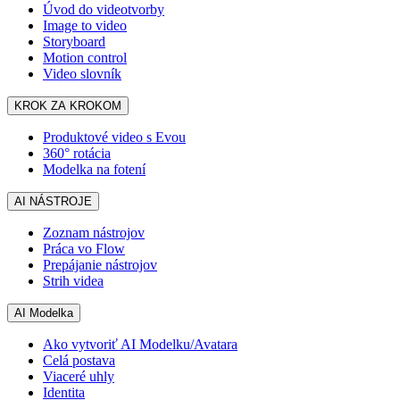
Úvod do videotvorby
Image to video
Storyboard
Motion control
Video slovník
KROK ZA KROKOM
Produktové video s Evou
360° rotácia
Modelka na fotení
AI NÁSTROJE
Zoznam nástrojov
Práca vo Flow
Prepájanie nástrojov
Strih videa
AI Modelka
Ako vytvoriť AI Modelku/Avatara
Celá postava
Viaceré uhly
Identita