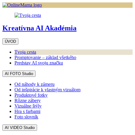
Return
to
course:
Kreatívna
AI
Kreatívna AI Akadémia
Akadémia
ÚVOD
Tvoja cesta
Promptovanie – základ všetkého
Predstav AI svoju značku
AI FOTO Studio
Od náhody k zámeru
Od inšpirácie k vlastným vizuálom
Produktové fotky
Rôzne zábery
Vizuálne štýly
Hra s farbami
Foto slovník
AI VIDEO Studio